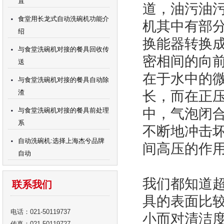
置
道，油污油污
食堂用长龙式自动洗碗机功能介
机其中有部
绍
换能器转换
与食堂洗碗机对接的餐具回收传
密相间的向
送
在于水中的
与食堂洗碗机对接的餐具自动除
渣
长，而在正压
中，气泡闭合
与食堂洗碗机对接的餐具前处理
系
不断地冲击
自动洗碗机:选择上海杰兮品牌
间高压的作
自动
我们都知道
联系我们
具的表面比
电话：021-50119737
小而对清洁
传真：021-50119727